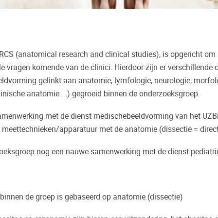
S (anatomical research and clinical studies), is opgericht om
e vragen komende van de clinici. Hierdoor zijn er verschillende 
eldvorming gelinkt aan anatomie, lymfologie, neurologie, morfo
linische anatomie ...) gegroeid binnen de onderzoeksgroep.
samenwerking met de dienst medischebeeldvorming van het UZBru
n meettechnieken/apparatuur met de anatomie (dissectie = dire
zoeksgroep nog een nauwe samenwerking met de dienst pediatri
 binnen de groep is gebaseerd op anatomie (dissectie)