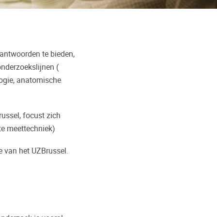
 antwoorden te bieden,
onderzoekslijnen (
logie, anatomische
ssel, focust zich
cte meettechniek)
e van het UZBrussel.