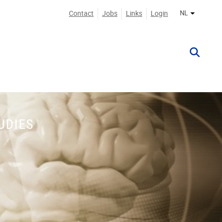
Contact
Jobs
Links
Login
NL
Andere ta
UDIES