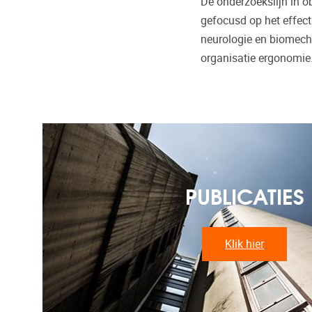
De onderzoekslijn in o
gefocusd op het effect
neurologie en biomecha
organisatie ergonomie
PUBLICATIES
Klik hier