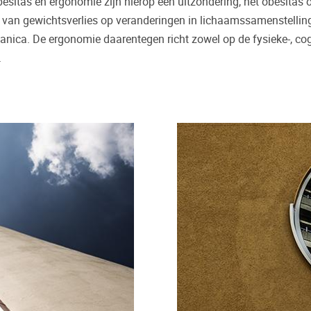
besitas en ergonomie zijn hierop een uitzondering, het obesitas 
 van gewichtsverlies op veranderingen in lichaamssamenstelling
nica. De ergonomie daarentegen richt zowel op de fysieke-, cogn
.