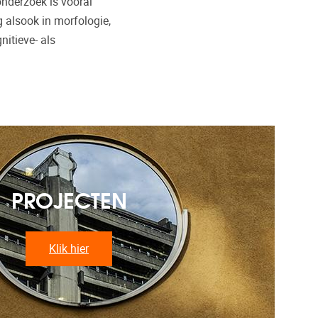
onderzoek is vooral
 alsook in morfologie,
itieve- als
PROJECTEN
Klik hier